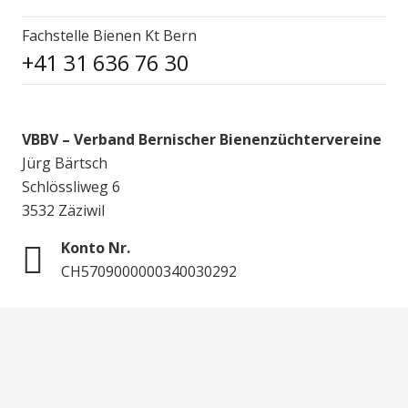
Fachstelle Bienen Kt Bern
+41 31 636 76 30
VBBV – Verband Bernischer Bienenzüchtervereine
Jürg Bärtsch
Schlössliweg 6
3532 Zäziwil
Konto Nr.
CH5709000000340030292
© 2020 VBBV Verband Bernischer Bienenzüchtervereine,
Website by
clicdesign
Impressum / Datenschutzerklärung