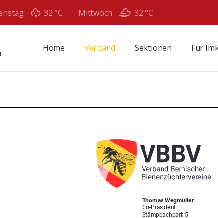
enstag
32 °
C
Mittwoch
32 °
C
Home
Verband
Sektionen
Für Im