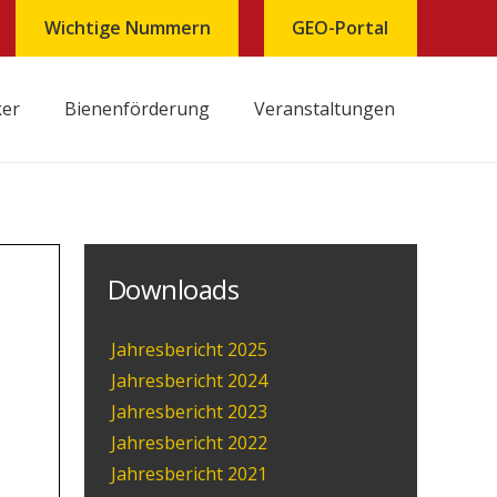
Wichtige Nummern
GEO-Portal
ker
Bienenförderung
Veranstaltungen
Behandlungsjournal und Inventarliste Tierarzneimittel
Downloads
Jahresbericht 2025
Jahresbericht 2024
Jahresbericht 2023
Jahresbericht 2022
Jahresbericht 2021