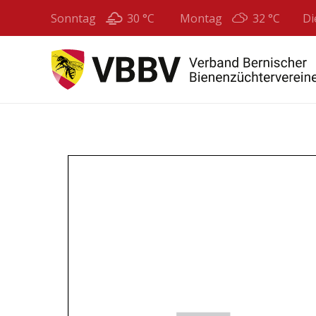
Sonntag
30 °
C
Montag
32 °
C
Di