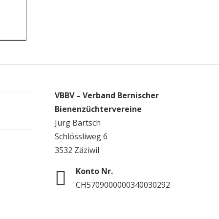
VBBV – Verband Bernischer
Bienenzüchtervereine
Jürg Bärtsch
Schlössliweg 6
3532 Zäziwil
Konto Nr.
CH5709000000340030292