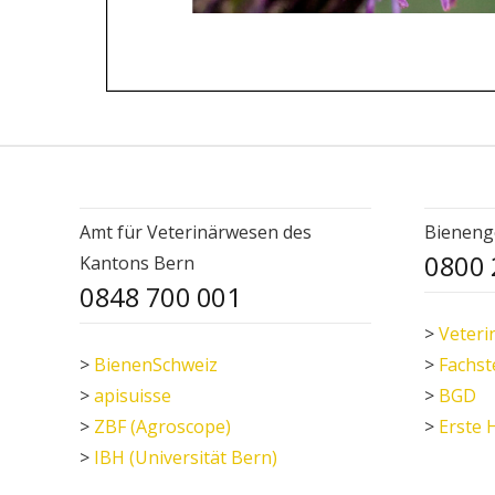
Amt für Veterinärwesen des
Bieneng
0800 
Kantons Bern
0848 700 001
>
Veteri
>
BienenSchweiz
>
Fachst
>
apisuisse
>
BGD
>
ZBF (Agroscope)
>
Erste 
>
IBH (Universität Bern)