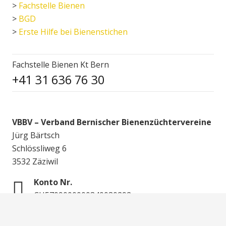
>
Fachstelle Bienen
>
BGD
>
Erste Hilfe bei Bienenstichen
Fachstelle Bienen Kt Bern
+41 31 636 76 30
VBBV – Verband Bernischer Bienenzüchtervereine
Jürg Bärtsch
Schlössliweg 6
3532 Zäziwil
Konto Nr.
CH5709000000340030292
© 2020 VBBV Verband Bernischer Bienenzüchtervereine,