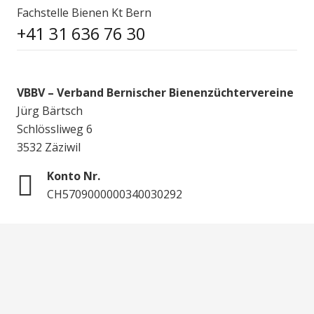
Fachstelle Bienen Kt Bern
+41 31 636 76 30
VBBV – Verband Bernischer Bienenzüchtervereine
Jürg Bärtsch
Schlössliweg 6
3532 Zäziwil
Konto Nr.
CH5709000000340030292
© 2020 VBBV Verband Bernischer Bienenzüchtervereine,
Website by
clicdesign
Impressum / Datenschutzerklärung
Anmelden