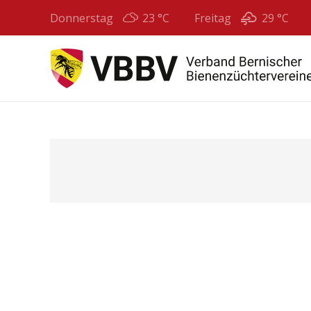
Donnerstag
23 °
C
Freitag
29 °
C