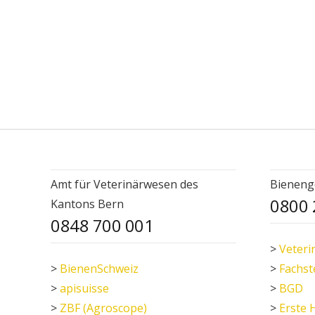
Amt für Veterinärwesen des
Bieneng
0800 
Kantons Bern
0848 700 001
>
Veteri
>
BienenSchweiz
>
Fachst
>
apisuisse
>
BGD
>
ZBF (Agroscope)
>
Erste 