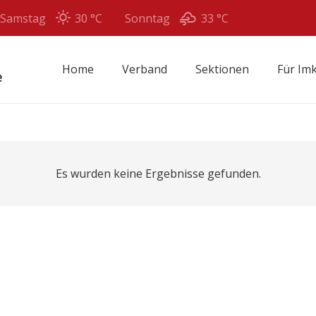
Samstag
30 °
C
Sonntag
33 °
C
Home
Verband
Sektionen
Für Im
Es wurden keine Ergebnisse gefunden.