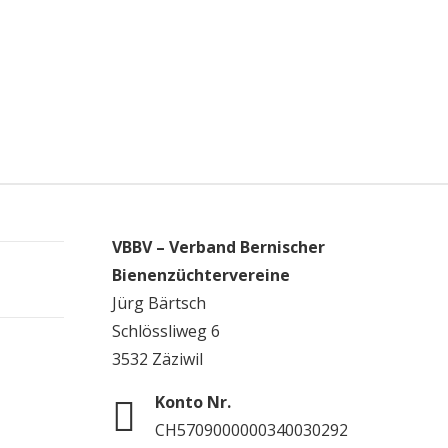
VBBV – Verband Bernischer
Bienenzüchtervereine
Jürg Bärtsch
Schlössliweg 6
3532 Zäziwil
Konto Nr.
CH5709000000340030292