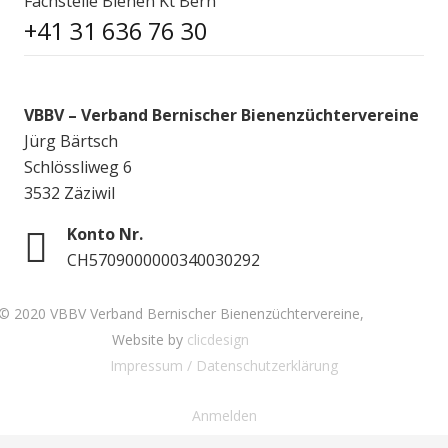
Fachstelle Bienen Kt Bern
+41 31 636 76 30
VBBV – Verband Bernischer Bienenzüchtervereine
Jürg Bärtsch
Schlössliweg 6
3532 Zäziwil
Konto Nr.
CH5709000000340030292
© 2020 VBBV Verband Bernischer Bienenzüchtervereine,
Website by
clicdesign
Impressum / Datenschutzerklärung
Anmelden