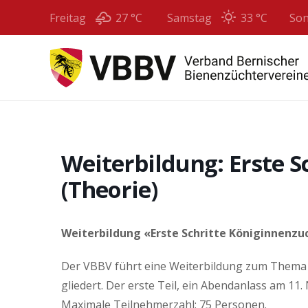
Freitag
27 °
C
Samstag
33 °
C
So
Weiterbildung: Erste S
(Theorie)
Weiterbildung «Erste Schritte Königinnenzuc
Der VBBV führt eine Weiterbildung zum Thema “
gliedert. Der erste Teil, ein Abendanlass am 1
Maximale Teilnehmerzahl: 75 Personen.