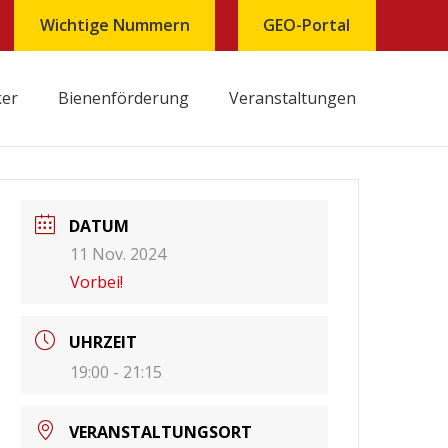
Wichtige Nummern
GEO-Portal
ker
Bienenförderung
Veranstaltungen
Behandlungsjournal und Inventarliste Tierarzneimittel
DATUM
11 Nov. 2024
Vorbei!
UHRZEIT
19:00 - 21:15
VERANSTALTUNGSORT