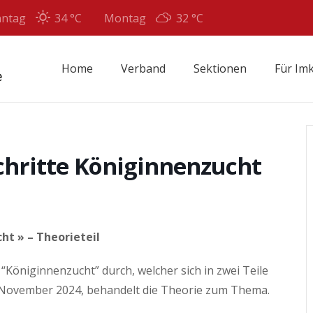
nntag
34 °
C
Montag
32 °
C
Home
Verband
Sektionen
Für Im
chritte Königinnenzucht
ht » – Theorieteil
Königinnenzucht” durch, welcher sich in zwei Teile
1. November 2024, behandelt die Theorie zum Thema.