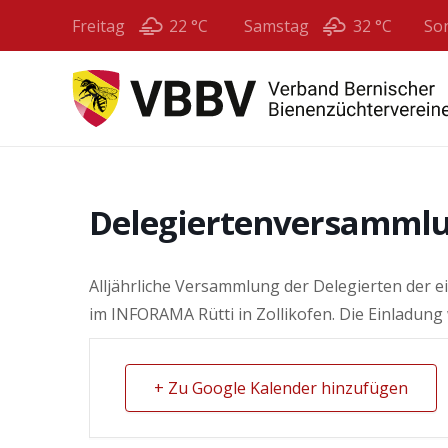
Freitag
22 °
C
Samstag
32 °
C
So
Delegiertenversammlu
Alljährliche Versammlung der Delegierten der 
im INFORAMA Rütti in Zollikofen. Die Einladung 
+ Zu Google Kalender hinzufügen