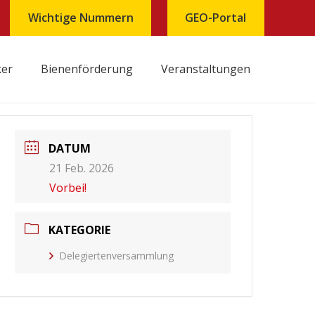
Wichtige Nummern
GEO-Portal
ker
Bienenförderung
Veranstaltungen
Behandlungsjournal und Inventarliste Tierarzneimittel
DATUM
21 Feb. 2026
Vorbei!
KATEGORIE
Delegiertenversammlung