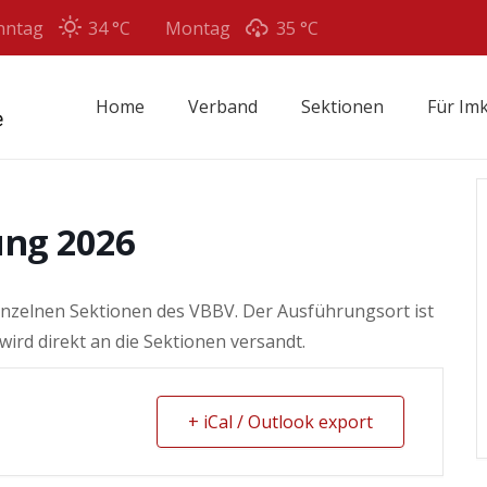
nntag
34 °
C
Montag
35 °
C
Home
Verband
Sektionen
Für Im
ng 2026
einzelnen Sektionen des VBBV. Der Ausführungsort ist
wird direkt an die Sektionen versandt.
+ iCal / Outlook export