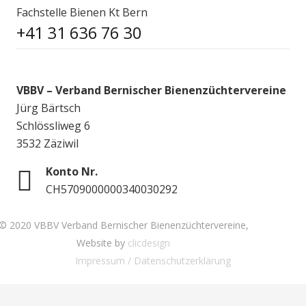
Fachstelle Bienen Kt Bern
+41 31 636 76 30
VBBV – Verband Bernischer Bienenzüchtervereine
Jürg Bärtsch
Schlössliweg 6
3532 Zäziwil
Konto Nr.
CH5709000000340030292
© 2020 VBBV Verband Bernischer Bienenzüchtervereine,
Website by
clicdesign
Impressum / Datenschutzerklärung
Anmelden