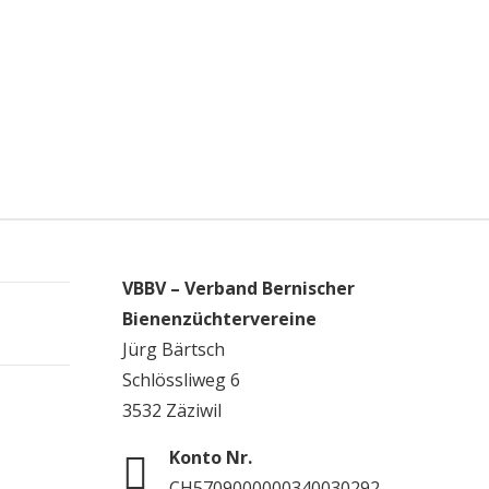
VBBV – Verband Bernischer
Bienenzüchtervereine
Jürg Bärtsch
Schlössliweg 6
3532 Zäziwil
Konto Nr.
CH5709000000340030292