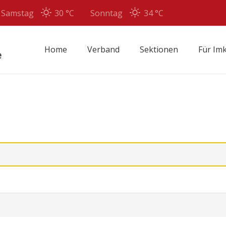
Samstag
30 °
C
Sonntag
34 °
C
Home
Verband
Sektionen
Für Im